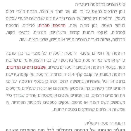
סוגי מוצרים בהדפסה דיגיטלית
ניתן להדפיס כמעט על כל סוג של חומר או מוצר. חבילת מוצרי דפוס
לעסק- הדפסות דיגיטליות של מוצרי נייר עם לוגו שנדרשים לבעלי עסקים
בניהול העסק, כגון לוחות שנה,
הדפסת ספרים
, פליירים, הדפסת
קטלוגים, פנקסי הזמנות קבלות וחשבוניות, מגנטים, כרטיסי ביקור,
מדבקות, שקיות לאריזת מוצרים מנייר או מניילון, שלטי חוצות, ועוד.
הדפסה על חומרים שונים- הדפסה דיגיטלית על מוצרי בד כגון כותנה
טריקו או משי כמו הדפסת סמל בית ספר על גבי חולצות או מדים של בית
ספר, בנוסף הדפסת אלבומים דיגיטליים בשילוב
עיצובים גרפיים מרהיבים
,
הדפסת תמונות על קנבס קלף או נייר וכדומה, הדפסה על קאפה, יריעות
ברזנט או ויניל שעמידות בחשיפה למים, וכמו כן בנוסף הדפסה על גבי
חומרים יותר קשיחים כמו פלסטיק אלומיניום או זכוכית שעליהם מדפיסים
את המסרים הרצויים, כגון אביזרים שלטים או משטחים אחרים שבדרך כלל
משמשים לשם הצגה או פרסום עסקים כטפטים למכוניות מסחריות או
שמשיות או צלונים שמותקנים בכניסה לחנות.
הזמנת הדפסה דיגיטלית
תהליך ההזמנה של הדפסה דיגיטלית לכל סוגי המוצרים השונים