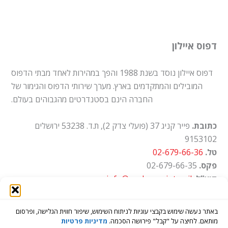
דפוס איילון
דפוס איילון נוסד בשנת 1988 והפך במהירות לאחד מבתי הדפוס
המובילים והמתקדמים בארץ. מערך שירותי הדפוס והגימור של
החברה הינם בסטנדרטים מהגבוהים בעולם.
כתובת.
פייר קניג 37 (פועלי צדק 2), ת.ד. 53238 ירושלים
9153102
טל.
02-679-66-36
פקס.
02-679-66-35
דוא”ל.
info@ayalon-print.co.il
שעות עבודה.
א'-ה' 8:00-17:00
באתר נעשה שימוש בקבצי עוגיות לניתוח השימוש, שיפור חווית הגלישה, ופרסום
מותאם. לחיצה על "קבל" פירושה הסכמה.
מדיניות פרטיות