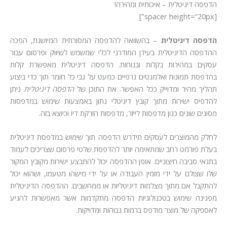
הדפסה דיגיטלית – איכותית ומהירה!
[spacer height="20px"]
הדפסה דיגיטלית
– בהשוואה להדפסה המסורתית המיושנת, הפכה
ההדפסה הדיגיטלית בעידן המודרני לכלי שמשמש לשיווק ופרסום עבור
עסקים במהירות בקלות ובנוחות. הדפסה דיגיטלית מאפשרת קלות
בהדפסת תמונות ואלמנטים גרפיים כמעט על גבי כל חומר תוך כדי ביצוע
תהליך מהיר ומדוייק ככל האפשר. את התוכן של
הדפסה דיגיטלית
ניתן
להדפיס ישירות מתוך קובץ דיגיטלי נתון באמצעות שימוש במדפסות
מסוגים שונים כגון מדפסות לייזר, מדפסות הזרקת דיו וכיוצא בזה.
לחלק מהמוצרים לעסקים תידרש הדפסה תוך שימוש במדפסת דיגיטלית
בעלת פורמט רחב שמתאימה יותר להדפסת שלטי פרסום שצריכים לעמוד
בתנאי סביבה חיצוניים. אופן ההדפסה יכול להתבצע ישירות מקובץ המקור
שלו שצולם על ידי מזמין העבודה או על ידי מישהו מטעמו, ושהוא יכול
להתקבל אם מתוך מצלמות דיגיטליות או ממחשבים. ההדפסה הדיגיטלית
מפגינה שימוש בטכנולוגיות הדפסה מתקדמות אשר מאפשרות להגיע
לאספקה של מוצר מודפס ברמות גבוהות ומדויקות.