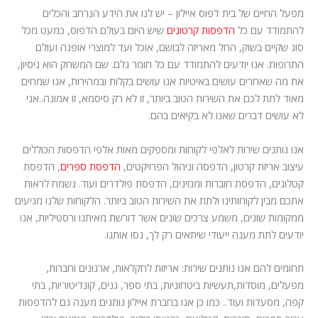
מפעל החיים של בית דפוס איילון – יש לנו את הידע הנרחב והכלים
להתמודד עם כל
הדפסות קרטונים
שיש היום בעולם הדפוס, כמעט מכל
סוג שקיים בשוק, החל מאריזה לבושם, אוכל ועד למוצרי אופנה ועולם
התרופות. אנו יודעים להתמודד עם כל חומר גלם. שם המשחק הוא ניסיון,
את מה שאחרים עושים באיטיות אנו עושים בקלות ובמהירות, אנו שמחים
מאוד לתת לכם את השירות הטוב ביותר, זו לא רק סיסמא, זו אמונה..אני
לא עושים דברים שאנו לא בקיאים בהם.
אנו נותנים שירות לאלפי לקוחות ומספקים מאות אלפי הדפסות הכוללים
עיצוב אריזת קרטון, הדפסה וניהול הפרויקטים,
הדפסת ספרים
, הדפסת
קטלוגים, הדפסת חוברות ומגזינים, הדפסת פולדרים ועוד. נשמח לראות
אתכם מבין לקוחותינו ולתת את השירות הטוב ביותר. הלקוחות שלנו מגיעים
ממקומות שונים, משמע צרכים שונים אשר דורשת מאיתנו ורסטיליות, אנו
יודעים לתת מענה ייעודי שיתאים רק לך, נסו אותנו.
תחומים להם אנו נותנים שירות: אריזות לחקלאות, ארגונים וחברות,
מפעלים, מוסדות,תעשיות ביטחוניות, בתי ספר, גנים, קונדיטוריות, בתי
קפה, מסעדות ועוד.. כמו כן אנו בחברת איילון נותנים מענה גם להדפסות