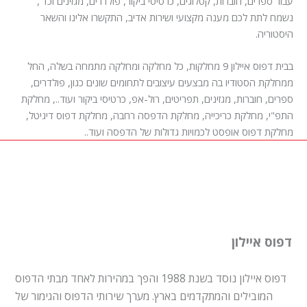
עבור ספרים, חוברות, קטלוגים, כרטיסי ביקור, פולדרים, מגזינים וכד',
נשמח לתת לכם מענה מקצועי ושירות אדיב, התקשרו אלינו והשאר
היסטוריה.
בבית דפוס איילון 9 מחלקות, כל מחלקה ומחלקה מתמחה בשלה, החל
ממחלקת הסטודיו בה מבצעים עיצובים לתחומים שונים כגון, פולדרים,
ספרים, חוברות, מגזינים, תפריטים, רול-אפ, כרטיסי ביקור ועוד.., מחלקת
התפ"י, מחלקת כריכייה, מחלקת הדפסה רחבה, מחלקת דפוס דיגיטל,
מחלקת דפוס אופסט לכמויות גדולות של הדפסה ועוד..
דפוס איילון
דפוס איילון נוסד בשנת 1988 והפך במהירות לאחד מבתי הדפוס
המובילים והמתקדמים בארץ. מערך שירותי הדפוס והגימור של