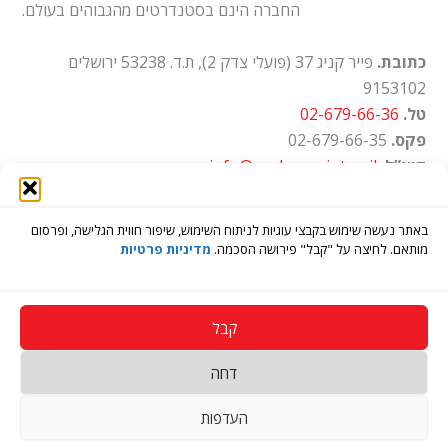
החברה הינם בסטנדרטים מהגבוהים בעולם.
כתובת.
פייר קניג 37 (פועלי צדק 2), ת.ד. 53238 ירושלים
9153102
טל.
02-679-66-36
פקס.
02-679-66-35
דוא”ל.
info@ayalon-print.co.il
שעות עבודה.
א'-ה' 8:00-17:00
באתר נעשה שימוש בקבצי עוגיות לניתוח השימוש, שיפור חווית הגלישה, ופרסום
מותאם. לחיצה על "קבל" פירושה הסכמה.
מדיניות פרטיות
קבל
דחה
Copyright © 2026 בית דפוס איילון
העדפות
Open