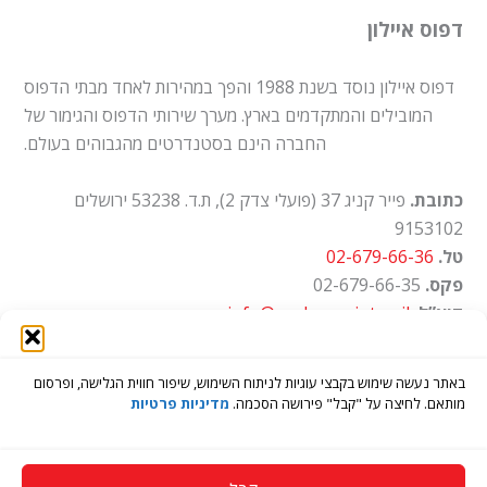
דפוס איילון
דפוס איילון נוסד בשנת 1988 והפך במהירות לאחד מבתי הדפוס
המובילים והמתקדמים בארץ. מערך שירותי הדפוס והגימור של
החברה הינם בסטנדרטים מהגבוהים בעולם.
כתובת.
פייר קניג 37 (פועלי צדק 2), ת.ד. 53238 ירושלים
9153102
טל.
02-679-66-36
פקס.
02-679-66-35
דוא”ל.
info@ayalon-print.co.il
שעות עבודה.
א'-ה' 8:00-17:00
באתר נעשה שימוש בקבצי עוגיות לניתוח השימוש, שיפור חווית הגלישה, ופרסום
מותאם. לחיצה על "קבל" פירושה הסכמה.
מדיניות פרטיות