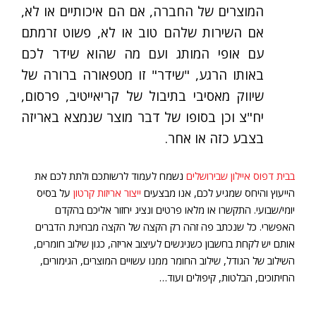
המוצרים של החברה, אם הם איכותיים או לא,
אם השירות שלהם טוב או לא, פשוט זרמתם
עם אופי המותג ועם מה שהוא שידר לכם
באותו הרגע, "שידר" זו מטפאורה ברורה של
שיווק מאסיבי בתיבול של קריאייטיב, פרסום,
יח"צ וכן בסופו של דבר מוצר שנמצא באריזה
בצבע כזה או אחר.
בבית דפוס איילון שבירושלים
נשמח לעמוד לרשותכם ולתת לכם את
הייעוץ והיחס שמגיע לכם, אנו מבצעים
ייצור אריזות קרטון
על בסיס
יומי/שבועי. התקשרו או מלאו פרטים ונציג יחזור אליכם בהקדם
האפשרי. כל שנכתב פה זהה רק הקצה של הקצה מבחינת הדברים
אותם יש לקחת בחשבון כשניגשים לעיצוב אריזה, כגון שילוב חומרים,
השילוב של הגודל, שילוב החומר ממנו עשויים המוצרים, הגימורים,
החיתוכים, הבלטות, קיפולים ועוד…