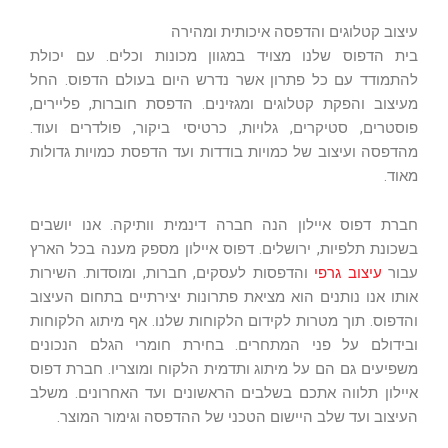
עיצוב קטלוגים והדפסה איכותית ומהירה
בית הדפוס שלנו מצויד במגוון מכונות וכלים. עם יכולת
להתמודד עם כל פתרון אשר נדרש היום בעולם הדפוס. החל
מעיצוב והפקת קטלוגים ומגזינים. הדפסת חוברות, פליירים,
פוסטרים, סטיקרים, גלויות, כרטיסי ביקור, פולדרים ועוד.
מהדפסה ועיצוב של כמויות בודדות ועד הדפסת כמויות גדולות
מאוד.
חברת דפוס איילון הנה חברה דינמית וותיקה. אנו יושבים
בשכונת תלפיות, ירושלים. דפוס איילון מספק מענה בכל הארץ
עבור
עיצוב גרפי
והדפסות לעסקים, חברות, ומוסדות. השירות
אותו אנו נותנים הוא מציאת פתרונות יצירתיים בתחום העיצוב
והדפוס. תוך מטרות לקידום הלקוחות שלנו. אף מיתוג הלקוחות
ובידולם על פני המתחרים. בחירת חומרי הגלם הנכונים
משפיעים גם הם על מיתוג ותדמית הלקוח ומוצריו. חברת דפוס
איילון תלווה אתכם בשלבים הראשונים ועד האחרונים. משלב
העיצוב ועד שלב היישום הטכני של ההדפסה וגימור המוצר.