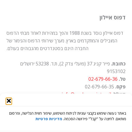
דפוס איילון
דפוס איילון נוסד בשנת 1988 והפך במהירות לאחד מבתי הדפוס
המובילים והמתקדמים בארץ. מערך שירותי הדפוס והגימור של
החברה הינם בסטנדרטים מהגבוהים בעולם.
כתובת.
פייר קניג 37 (פועלי צדק 2), ת.ד. 53238 ירושלים
9153102
טל.
02-679-66-36
פקס.
02-679-66-35
דוא”ל.
info@ayalon-print.co.il
שעות עבודה.
א'-ה' 8:00-17:00
באתר נעשה שימוש בקבצי עוגיות לניתוח השימוש, שיפור חווית הגלישה, ופרסום
מותאם. לחיצה על "קבל" פירושה הסכמה.
מדיניות פרטיות