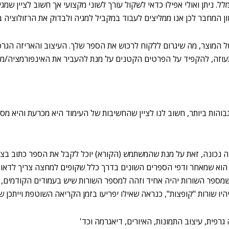
. ניתן ואולי אפילו כדאי לשקול עורך לשוני מקצועי אך חשוב לציין שמגיה
ון המחבר לכן אנו ממליצים לעבוד במקביל למגיה ולבדוק את הרזולוצי
המוצר, מה שיגרום ללקוח לרכוש את הספר שלך. העיצוב והאריזה הגרפית
וזה, להקפיד על הפרטים הקטנים על מנת להעביר את האינפורמציה/מסר 
הות ביותר, חשוב לנו לציין שהחשיבות של העימוד היא מכרעת והיא מספ
נכונה, זאת על מנת שהמשתמש (הקורא) יוכל לקבל את הספר כתוב בצורה וי
וסף הוא שמאחר ודפי הספרים השונים בדרך כלל שקופים למחצה צריך לדאו
ספר השורות יהיה אחיד וזהה למספר השורות שיש בעמודים הקודמים, על
יהיו שורות "קופצות", כנראה שאילו יפריעו בזמן הקריאה השוטפת וייתכן 
רפית, עיצוב התמונות, האיורים, דיאגרמה וכד'