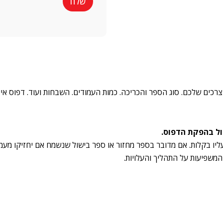
ר
שלח
ר
ת
ט
פ
י
ר
ם
ט
י
ם
*
רכים שלכם. סוג הספר והכריכה. כמות העמודים. השבחות ועוד. דפוס אי
ול בהפקת הדפוס.
ו בקלות. אם מדובר בספר מחזור או ספר בישול שנשמח אם יחזיקו מעמד 
 המשפיעות על התהליך והעלויות.