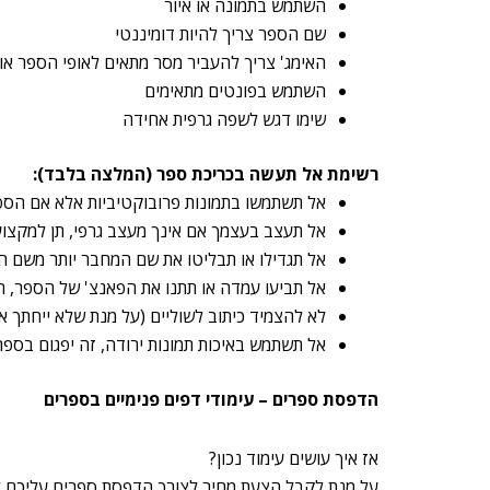
השתמש בתמונה או איור
שם הספר צריך להיות דומיננטי
האימג' צריך להעביר מסר מתאים לאופי הספר או 
השתמש בפונטים מתאימים
שימו דגש לשפה גרפית אחידה
רשימת אל תעשה בכריכת ספר (המלצה בלבד):
אל תשתמשו בתמונות פרובוקטיביות אלא אם הספ
אל תעצב בעצמך אם אינך מעצב גרפי, תן למקצו
אל תגדילו או תבליטו את שם המחבר יותר משם 
אל תביעו עמדה או תתנו את הפאנצ' של הספר, 
לא להצמיד כיתוב לשוליים (על מנת שלא ייחתך או
אל תשתמש באיכות תמונות ירודה, זה יפגום בספר
הדפסת ספרים – עימודי דפים פנימיים בספרים
אז איך עושים עימוד נכון?
על מנת לקבל הצעת מחיר לצורך הדפסת ספרים עליכם לתת