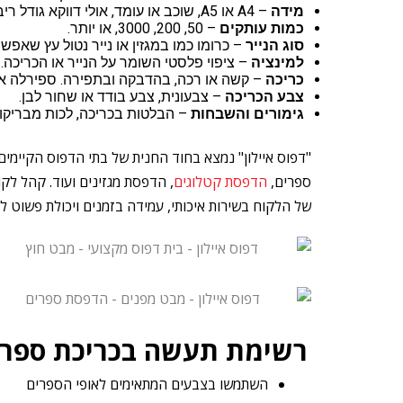
מידה
– A4 או A5, שוכב או עומד, אולי דווקא גודל ריבועי
כמות עותקים
– 50, 200, 3000, או יותר.
סוג הנייר
– כרומו כמו במגזין או נייר נטול עץ שאפשר 
למינציה
– ציפוי פלסטי השומר על הנייר או הכריכה.
כריכה
– קשה או רכה, בהדבקה ובתפירה. ספירלה או 
צבע הכריכה
– צבעונית, צבע בודד או שחור לבן.
גימורים והשבחות
– הבלטות בכריכה, לכות מבריקות
"דפוס איילון" נמצא בחוד החנית של בתי הדפוס הקיימים
ספרים,
הדפסת קטלוגים
של הלקוח בשירות איכותי, עמידה בזמנים ויכולת פשוט לת
רשימת תעשה בכריכת ספרי
השתמשו בצבעים המתאימים לאופי הספרים