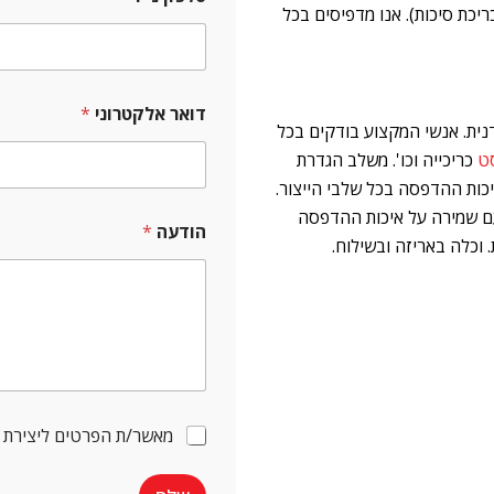
ריכת סיכות). אנו מדפיסים בכל
דואר אלקטרוני
*
נית. אנשי המקצוע בודקים בכל
ט
כריכייה וכו'. משלב הגדרת
כות ההדפסה בכל שלבי הייצור.
ה
 שמירה על איכות ההדפסה
הודעה
*
ו
 וכלה באריזה ובשילוח.
ד
ע
ה
א
ל
ק
ט
ר
ו
מ
מאשר/ת הפרטים ליצירת ק
נ
ס
י
י
פ