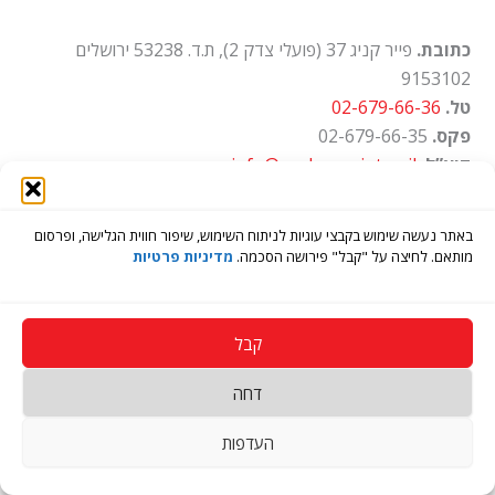
כתובת.
פייר קניג 37 (פועלי צדק 2), ת.ד. 53238 ירושלים
9153102
טל.
02-679-66-36
פקס.
02-679-66-35
דוא”ל.
info@ayalon-print.co.il
שעות עבודה.
א'-ה' 8:00-17:00
באתר נעשה שימוש בקבצי עוגיות לניתוח השימוש, שיפור חווית הגלישה, ופרסום
מותאם. לחיצה על "קבל" פירושה הסכמה.
מדיניות פרטיות
קבל
דחה
Copyright © 2026 בית דפוס איילון
העדפות
Open
chaty