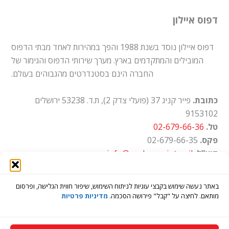
דפוס איילון
דפוס איילון נוסד בשנת 1988 והפך במהירות לאחד מבתי הדפוס
המובילים והמתקדמים בארץ. מערך שירותי הדפוס והגימור של
החברה הינם בסטנדרטים מהגבוהים בעולם.
כתובת.
פייר קניג 37 (פועלי צדק 2), ת.ד. 53238 ירושלים
9153102
טל.
02-679-66-36
פקס.
02-679-66-35
דוא”ל.
info@ayalon-print.co.il
שעות עבודה.
א'-ה' 8:00-17:00
באתר נעשה שימוש בקבצי עוגיות לניתוח השימוש, שיפור חווית הגלישה, ופרסום
מותאם. לחיצה על "קבל" פירושה הסכמה.
מדיניות פרטיות