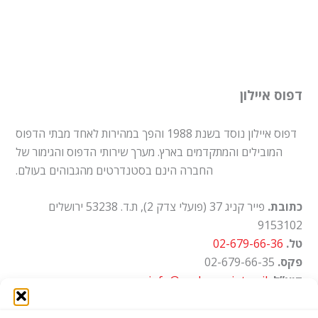
דפוס איילון
דפוס איילון נוסד בשנת 1988 והפך במהירות לאחד מבתי הדפוס
המובילים והמתקדמים בארץ. מערך שירותי הדפוס והגימור של
החברה הינם בסטנדרטים מהגבוהים בעולם.
כתובת.
פייר קניג 37 (פועלי צדק 2), ת.ד. 53238 ירושלים
9153102
טל.
02-679-66-36
פקס.
02-679-66-35
דוא”ל.
info@ayalon-print.co.il
שעות עבודה.
א'-ה' 8:00-17:00