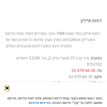
דפוס איילון
דפוס איילון נוסד בשנת 1988 והפך במהירות לאחד מבתי הדפוס
המובילים והמתקדמים בארץ. מערך שירותי הדפוס והגימור של
החברה הינם בסטנדרטים מהגבוהים בעולם.
כתובת.
פייר קניג 37 (פועלי צדק 2), ת.ד. 53238 ירושלים
9153102
טל.
02-679-66-36
פקס.
02-679-66-35
דוא”ל.
info@ayalon-print.co.il
שעות עבודה.
א'-ה' 8:00-17:00
באתר נעשה שימוש בקבצי עוגיות לניתוח השימוש, שיפור חווית הגלישה, ופרסום
מותאם. לחיצה על "קבל" פירושה הסכמה.
מדיניות פרטיות