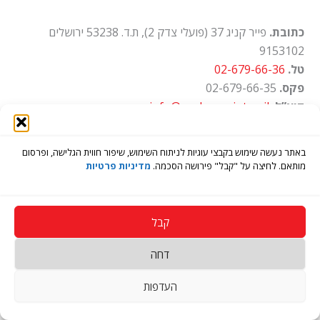
כתובת.
פייר קניג 37 (פועלי צדק 2), ת.ד. 53238 ירושלים
9153102
טל.
02-679-66-36
פקס.
02-679-66-35
דוא”ל.
info@ayalon-print.co.il
שעות עבודה.
א'-ה' 8:00-17:00
באתר נעשה שימוש בקבצי עוגיות לניתוח השימוש, שיפור חווית הגלישה, ופרסום
מותאם. לחיצה על "קבל" פירושה הסכמה.
מדיניות פרטיות
קבל
דחה
Copyright © 2026 בית דפוס איילון
העדפות
Open
chaty