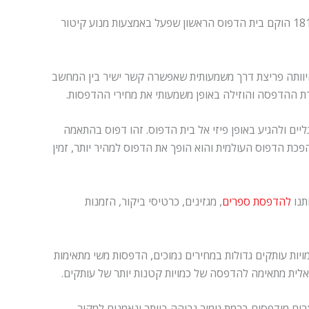
– בתי הדפוס הראשונים שהוקמו במאה החמש עשרה היו בתי דפוס מכאניים, בשנת 1814 הוקם בית הדפוס הראשון שפעל באמצעות מנוע קיטור
היוותה פריצת דרך משמעותית שאפשרה קשר ישיר בין המחשב
דת ההדפסה והוזילה באופן משמעותי את מחירי ההדפסות.
ם ולהגיע באופן פיזי אל בית הדפוס. זהו דפוס בהתאמה
ת הדפוס העולמית והוא הופך את הדפוס למהיר יותר, זמין
תנו
להדפסת ספרים
, מגזינים, כרטיסי ביקור, הזמנות
ות עותקים גדולות במחירים נמוכים, הדפסות משי מתאימות
אלית מתאימה להדפסה של כמויות קטנות יותר של עותקים.
רים מודפסים ברמת גימור גבוהה ביותר ונאמנים למקור.