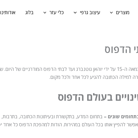
מוצרים
עיצוב גרפי
כלי עזר
בלוג
אודותינו
 הדפוס
תעשיית הדפוס עברה מהפכות ושינויים רבים מאז שהומצאה במאה ה-15 על ידי יוהאן גוטנברג ועד ל
ה למילה הכתובה להגיע לכל אחד ולכל מקום.
נויים בעולם הדפוס
תחומים שונים –
בתחום המדע, בתקשורת ובעיתונות הכתובה, בתרבות, ב
אפשר להפיץ אותו בכל העולם במהירות. הודות למהפכת הדפוס כל אחד יכול 