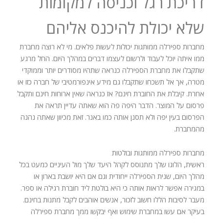
דריכת רגל וכניסה למקומות
שלא יכולת להיכנס אליהם
מחברות ספירלה ממותגות יכולות לעשות פלאים. מי לא רוצה מחברת
ממו איתה יוכל לעבוד ולרשום לעצמו דברים במהלך היום. החל מרגע
שתקבלו את מחברת הספירלה כנראה שתהיו מסודרים יותר וממוקדי
מטרה, אך אל תשכחו שתקבלו גם מידע אינפורמטיבי של חברה כזו או
אחרת. קיבלת את החוברת חינם? אז כנראה שאין ארוחות חינם ותקבל
פרסום על המוצר. הדבר היפה פה הוא שאתה עדיין תראה את
הפרסום בעין יפה ולא תסנן אותה כמו באנר. זאת מכיוון שאתה נהנה
מהמחברת.
מחברות ספירלה ממותגות ובולטות
ראשית, הלוגו שלך מתנוסס לקהל היעד שלך מול העיניים כמעט בכל
מהלך היום, שנית הספירלה ייחודית וגם אם היא יושבת בארון או
במגירה אפשר לראות אותה כי היא בולטת ליד חוברת רגילה או ספר.
מעבר לסיבות הללו חשוב לזכור, אנשים אוהבים לקבל מתנות בחינם.
בעיקר אם עשו במחברת שימוש ואף יבקשו ממך מחברת ספירלה