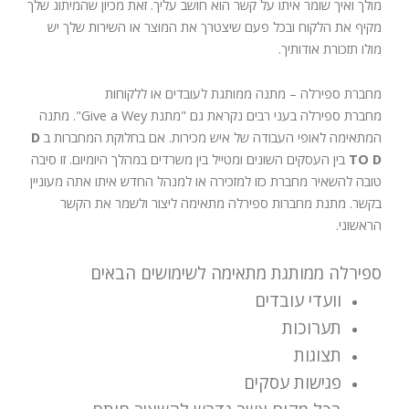
מולך ואיך שומר איתו על קשר הוא חושב עליך. זאת מכיון שהמיתוג שלך
מקיף את הלקוח ובכל פעם שיצטרך את המוצר או השירות שלך יש
מולו תזכורת אודותיך.
מחברת ספירלה – מתנה ממותגת לעובדים או ללקוחות
מחברת ספירלה בעני רבים נקראת גם "מתנת Give a Wey". מתנה
המתאימה לאופי העבודה של איש מכירות. אם בחלוקת המחברות ב
D
TO D
בין העסקים השונים ומטייל בין משרדים במהלך היומיום. זו סיבה
טובה להשאיר מחברת כזו למזכירה או למנהל החדש איתו אתה מעוניין
בקשר. מתנת מחברות ספירלה מתאימה ליצור ולשמר את הקשר
הראשוני.
ספירלה ממותגת מתאימה לשימושים הבאים
וועדי עובדים
תערוכות
תצוגות
פגישות עסקים