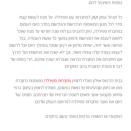
נוספת כשייגמר להם.
כל מנהל עסק זקוק למחברות עם ספירלה. על מנת לעשות קצת
סדר לכל מגוון המשימות הנדרשות והגודשות בסדר היום העמוס.
במחברת ספירלה, ניתן להכניס גם לוח שנה חודשי על מנת שיוכל
לתאם לעצמו את הפגישות ולסמן במשך כל שעות העבודה, בכל
פגישה אשר יהיה, שיחת טלפון או רעיון שנזכר במהלך היום יוכל לרשום
לעצמו בצורה קלה ונוחה מאוד, וכך לא ישכח את פגישותיו ועל הדרך
אם מיתגתם את החוברת כנראה שגם לא ישכח אתכם, הרי בסופו של
דבר זו מטרת החוברת ברוב המקרים.
בבית הדפוס איילון תוכלו להזמין
מחברות ספירלה
ממותגות כחוברת
ממו או כיומן שבועי/חודשי כאוות נפשכם, מומלץ להזמין בעיצוב גרפי
ומיתוג מקצועי אשר יתאים לשפה הגרפית של חברתכם. הזמינו עוד
היום את מוצר מחברות ספירלה לפרסום העסק שלכם.
התקשרו או השאירו פרטים באתר ונשוב בהקדם.