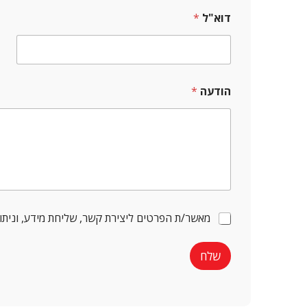
דוא"ל
*
הודעה
*
מ
מאשר/ת הפרטים ליצירת קשר, שליחת מידע, וניתו
ס
י
ר
שלח
ת
מ
י