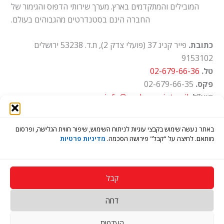
המובילים והמתקדמים בארץ. מערך שירותי הדפוס והגימור של
החברה הינם בסטנדרטים מהגבוהים בעולם.
כתובת.
פייר קניג 37 (פועלי צדק 2), ת.ד. 53238 ירושלים
9153102
טל.
02-679-66-36
פקס.
02-679-66-35
דוא”ל.
info@ayalon-print.co.il
שעות עבודה.
א'-ה' 8:00-17:00
באתר נעשה שימוש בקבצי עוגיות לניתוח השימוש, שיפור חווית הגלישה, ופרסום
מותאם. לחיצה על "קבל" פירושה הסכמה.
מדיניות פרטיות
קבל
דחה
Copyright © 2026 בית דפוס איילון
העדפות