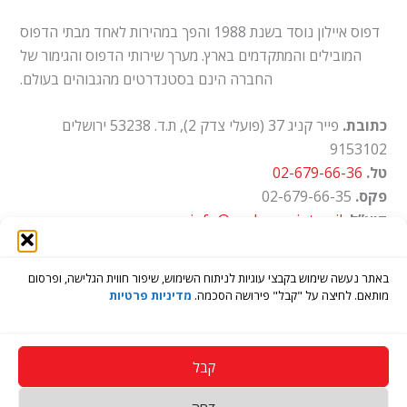
דפוס איילון נוסד בשנת 1988 והפך במהירות לאחד מבתי הדפוס
המובילים והמתקדמים בארץ. מערך שירותי הדפוס והגימור של
החברה הינם בסטנדרטים מהגבוהים בעולם.
כתובת.
פייר קניג 37 (פועלי צדק 2), ת.ד. 53238 ירושלים
9153102
טל.
02-679-66-36
פקס.
02-679-66-35
דוא”ל.
info@ayalon-print.co.il
שעות עבודה.
א'-ה' 8:00-17:00
באתר נעשה שימוש בקבצי עוגיות לניתוח השימוש, שיפור חווית הגלישה, ופרסום
מותאם. לחיצה על "קבל" פירושה הסכמה.
מדיניות פרטיות
קבל