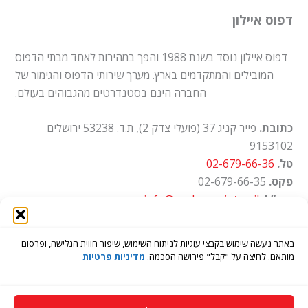
דפוס איילון
דפוס איילון נוסד בשנת 1988 והפך במהירות לאחד מבתי הדפוס
המובילים והמתקדמים בארץ. מערך שירותי הדפוס והגימור של
החברה הינם בסטנדרטים מהגבוהים בעולם.
כתובת.
פייר קניג 37 (פועלי צדק 2), ת.ד. 53238 ירושלים
9153102
טל.
02-679-66-36
פקס.
02-679-66-35
דוא”ל.
info@ayalon-print.co.il
שעות עבודה.
א'-ה' 8:00-17:00
באתר נעשה שימוש בקבצי עוגיות לניתוח השימוש, שיפור חווית הגלישה, ופרסום
מותאם. לחיצה על "קבל" פירושה הסכמה.
מדיניות פרטיות