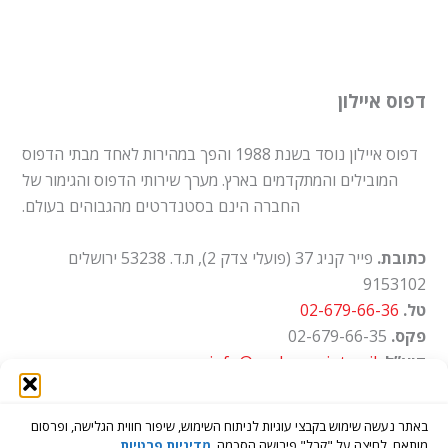
דפוס איילון
דפוס איילון נוסד בשנת 1988 והפך במהירות לאחד מבתי הדפוס
המובילים והמתקדמים בארץ. מערך שירותי הדפוס והגימור של
החברה הינם בסטנדרטים מהגבוהים בעולם.
כתובת.
פייר קניג 37 (פועלי צדק 2), ת.ד. 53238 ירושלים
9153102
טל.
02-679-66-36
פקס.
02-679-66-35
דוא”ל.
info@ayalon-print.co.il
שעות עבודה.
א'-ה' 8:00-17:00
באתר נעשה שימוש בקבצי עוגיות לניתוח השימוש, שיפור חווית הגלישה, ופרסום
מותאם. לחיצה על "קבל" פירושה הסכמה.
מדיניות פרטיות