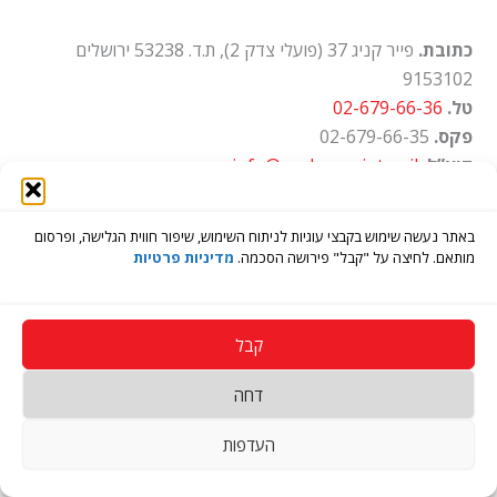
כתובת.
פייר קניג 37 (פועלי צדק 2), ת.ד. 53238 ירושלים
9153102
טל.
02-679-66-36
פקס.
02-679-66-35
דוא”ל.
info@ayalon-print.co.il
שעות עבודה.
א'-ה' 8:00-17:00
באתר נעשה שימוש בקבצי עוגיות לניתוח השימוש, שיפור חווית הגלישה, ופרסום
מותאם. לחיצה על "קבל" פירושה הסכמה.
מדיניות פרטיות
קבל
דחה
Copyright © 2026 בית דפוס איילון
העדפות
Open
chaty