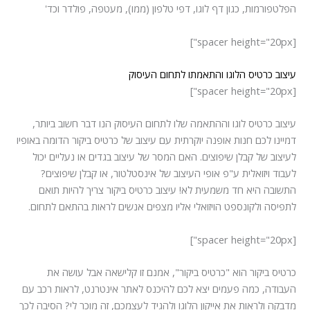
הפלטפורמות, כגון דף לוגו, דפי טלפון (ממו), מעטפה, פולדר וכד'
[spacer height="20px"]
עיצוב כרטיס הלוגו והתאמתו לתחום העיסוק
[spacer height="20px"]
עיצוב כרטיס לוגו וההתאמה שלו לתחום העיסוק הנו דבר חשוב ביותר,
דמיינו לכם חנות אופנה יוקרתית עם עיצוב של כרטיס ביקור הדומה באופיו
לעיצוב של קבלן שיפוצים. האם המסר של עיצוב בגדים או נעליים יכול
לעבוד ויזואלית ע"פ אופי העיצוב של אינסטלטור, או קבלן שיפוצים?
התשובה היא חד משמעית לא! עיצוב כרטיס ביקור צריך להיות תואם
לתפיסה ולקונספט הויזואלי אליו מצפים אנשים לראות בהתאם לתחום.
[spacer height="20px"]
כרטיס ביקור הוא "כרטיס ביקור", אמנם זו קלישאה אבל עושה את
העבודה, כמה פעמים יצא לכם להיכנס לאתר אינטרנט, לראות רכב עם
מדבקה ולראות את אייקון הלוגו ולהגיד לעצמכם, זה מוכר לי? הסיבה לכך