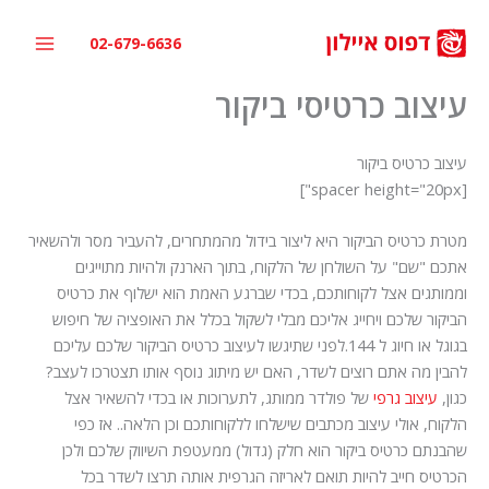
ילוג
תוכן
02-679-6636
עיצוב כרטיסי ביקור
עיצוב כרטיס ביקור
[spacer height="20px"]
מטרת כרטיס הביקור היא ליצור בידול מהמתחרים, להעביר מסר ולהשאיר
אתכם "שם" על השולחן של הלקוח, בתוך הארנק ולהיות מתוייגים
וממותגים אצל לקוחותכם, בכדי שברגע האמת הוא ישלוף את כרטיס
הביקור שלכם ויחייג אליכם מבלי לשקול בכלל את האופציה של חיפוש
בגוגל או חיוג ל 144.לפני שתיגשו לעיצוב כרטיס הביקור שלכם עליכם
להבין מה אתם רוצים לשדר, האם יש מיתוג נוסף אותו תצטרכו לעצב?
כגון,
עיצוב גרפי
של פולדר ממותג, לתערוכות או בכדי להשאיר אצל
הלקוח, אולי עיצוב מכתבים שישלחו ללקוחותכם וכן הלאה.. אז כפי
שהבנתם כרטיס ביקור הוא חלק (גדול) ממעטפת השיווק שלכם ולכן
הכרטיס חייב להיות תואם לאריזה הגרפית אותה תרצו לשדר בכל