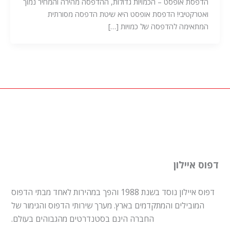
הדפסת אופסט – הכמויות גדולות, ההדפסה מהירה והמחיר נמוך
ואטרקטיבי! הדפסת אופסט היא שיטת הדפסה מסורתית
המתאימה להדפסה של כמויות […]
דפוס איילון
דפוס איילון נוסד בשנת 1988 והפך במהירות לאחד מבתי הדפוס
המובילים והמתקדמים בארץ. מערך שירותי הדפוס והגימור של
החברה הינם בסטנדרטים מהגבוהים בעולם.