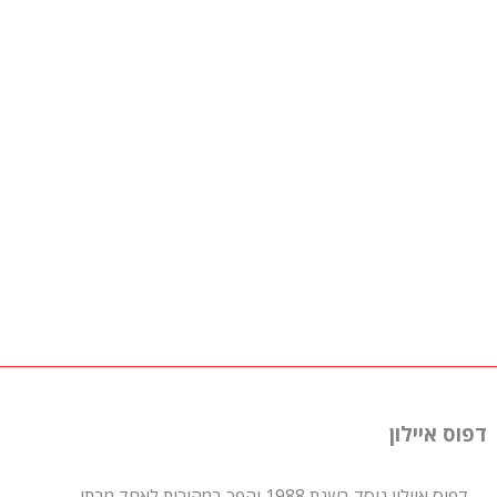
דפוס איילון
דפוס איילון נוסד בשנת 1988 והפך במהירות לאחד מבתי